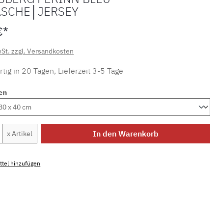
SCHE│JERSEY
€*
wSt. zzgl. Versandkosten
tig in 20 Tagen, Lieferzeit 3-5 Tage
en
Anzahl: Gib den gewünschten Wert ein ode
In den Warenkorb
x Artikel
tel hinzufügen
mmer:
MLSB.j.perinn.bleu