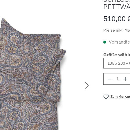
BETTWÄ
510,00 
Preise inkl. M
Versandfer
Größe wähl
Produkt 
Zum Merkzet
Produktnu