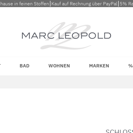
uhause in feinen Stoffen⎮Kauf auf Rechnung über PayPal⎮5% Ra
T
BAD
WOHNEN
MARKEN
%
SCHLOS