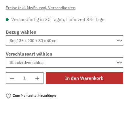
Preise inkl. MwSt. zzgl. Versandkosten
Versandfertig in 30 Tagen, Lieferzeit 3-5 Tage
Bezug wählen
Verschlussart wählen
Produkt Anzahl: Gib den gewünschten Wert e
In den Warenkorb
Zum Merkzettel hinzufügen
Produktnummer:
MLFB.566.LNI.367