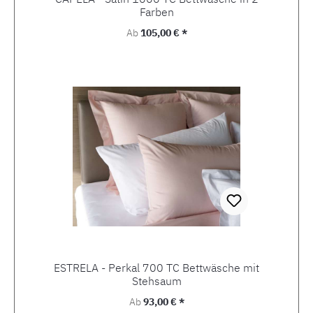
Farben
Regulärer Preis:
Ab
105,00 € *
ESTRELA - Perkal 700 TC Bettwäsche mit
Stehsaum
Regulärer Preis:
Ab
93,00 € *