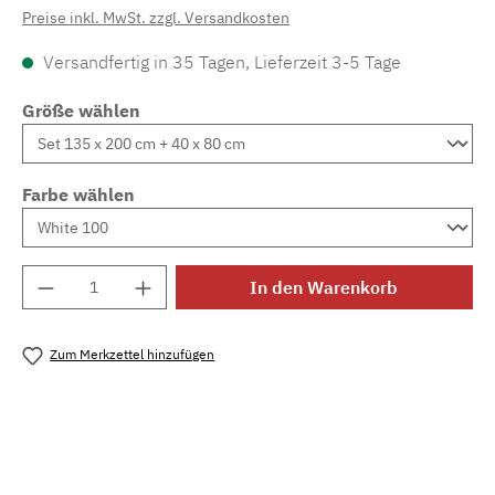
Preise inkl. MwSt. zzgl. Versandkosten
Versandfertig in 35 Tagen, Lieferzeit 3-5 Tage
Größe wählen
Farbe wählen
Produkt Anzahl: Gib den gewünschten Wert e
In den Warenkorb
Zum Merkzettel hinzufügen
Produktnummer:
MLCDL.bourdon