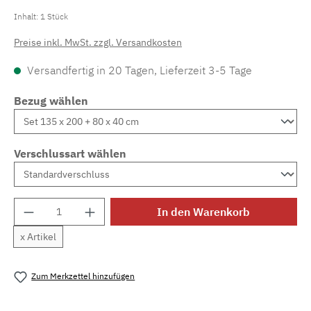
Inhalt:
1 Stück
Preise inkl. MwSt. zzgl. Versandkosten
Versandfertig in 20 Tagen, Lieferzeit 3-5 Tage
Bezug wählen
Verschlussart wählen
Produkt Anzahl: Gib den gewünschten Wert e
In den Warenkorb
x Artikel
Zum Merkzettel hinzufügen
Produktnummer:
MLFB.B82.305