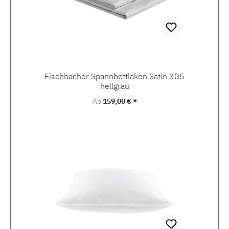
Fischbacher Spannbettlaken Satin 305
hellgrau
Regulärer Preis:
Ab
159,00 € *