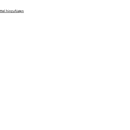
tel hinzufügen
mmer:
MLEL.7038.7