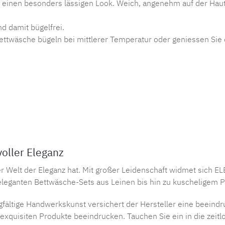
inen besonders lässigen Look. Weich, angenehm auf der Haut u
d damit bügelfrei.
Bettwäsche bügeln bei mittlerer Temperatur oder geniessen Sie 
oller Eleganz
r Welt der Eleganz hat. Mit großer Leidenschaft widmet sich
EL
eleganten Bettwäsche-Sets aus
Leinen
bis hin zu kuscheligem
P
gfältige Handwerkskunst versichert der Hersteller eine beeind
xquisiten Produkte beeindrucken. Tauchen Sie ein in die zeit