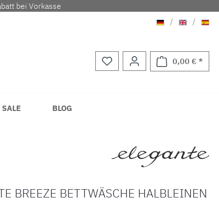
batt bei Vorkasse
Deutsch
Englisch
Span
/
/
0,00 € *
Waren
 SALE
BLOG
TE BREEZE BETTWÄSCHE HALBLEINEN