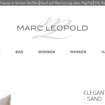
uhause in feinen Stoffen⎮Kauf auf Rechnung über PayPal⎮5% Ra
T
BAD
WOHNEN
MARKEN
%
ELEGAN
- SAND