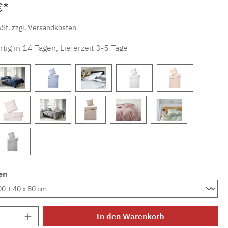
€*
wSt. zzgl. Versandkosten
tig in 14 Tagen, Lieferzeit 3-5 Tage
en
Anzahl: Gib den gewünschten Wert ein ode
In den Warenkorb