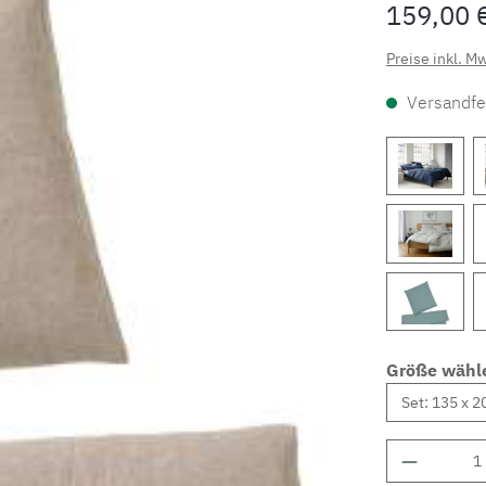
159,00 
Preise inkl. M
Versandfer
Größe wähl
Produkt 