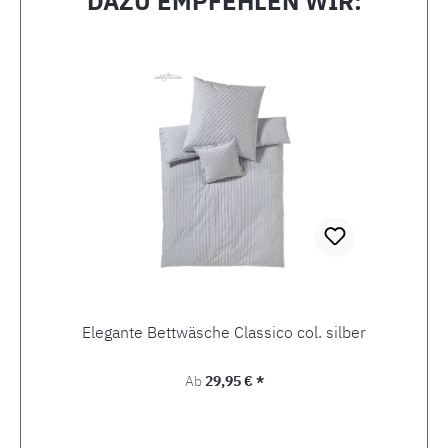
DAZU EMPFEHLEN WIR:
Produktgalerie überspringen
Elegante Bettwäsche Classico col. silber
Regulärer Preis:
Ab
29,95 € *