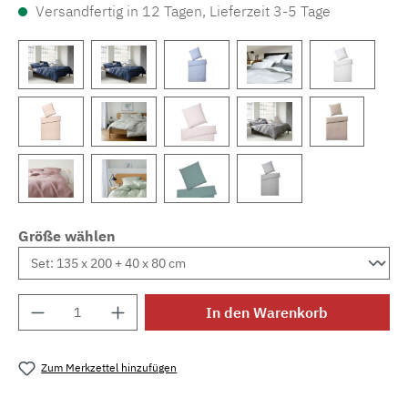
Versandfertig in 12 Tagen, Lieferzeit 3-5 Tage
Größe wählen
Produkt Anzahl: Gib den gewünschten Wert e
In den Warenkorb
Zum Merkzettel hinzufügen
Produktnummer:
MLEL.7038.08