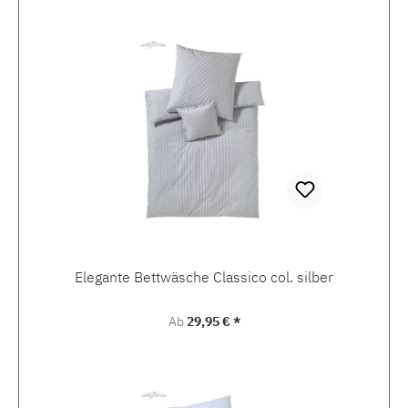
Produktgalerie überspringen
Elegante Bettwäsche Classico col. silber
Regulärer Preis:
Ab
29,95 € *