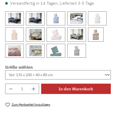
Versandfertig in 14 Tagen, Lieferzeit 3-5 Tage
Größe wählen
Produkt Anzahl: Gib den gewünschten Wert e
In den Warenkorb
Zum Merkzettel hinzufügen
Produktnummer:
MLEL.7038.14