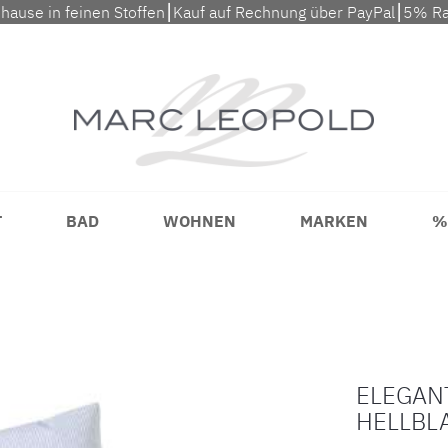
uhause in feinen Stoffen⎮Kauf auf Rechnung über PayPal⎮5% Ra
T
BAD
WOHNEN
MARKEN
%
ELEGAN
HELLBL