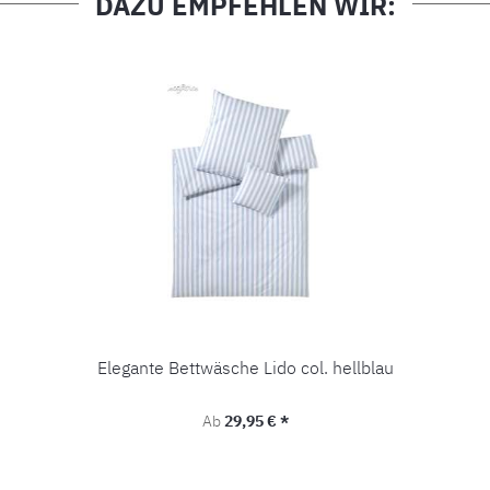
DAZU EMPFEHLEN WIR:
Elegante Bettwäsche Lido col. hellblau
Regulärer Preis:
Ab
29,95 € *