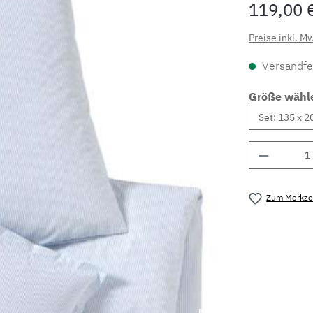
119,00 
Preise inkl. M
Versandfer
Größe wähl
Produkt 
Zum Merkzet
Produktnu