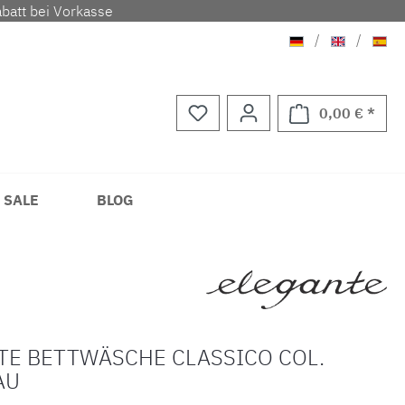
batt bei Vorkasse
Deutsch
Englisch
Span
/
/
0,00 € *
Waren
 SALE
BLOG
TE BETTWÄSCHE CLASSICO COL.
AU