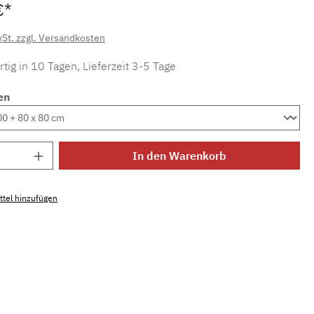
€*
wSt. zzgl. Versandkosten
tig in 10 Tagen, Lieferzeit 3-5 Tage
en
Anzahl: Gib den gewünschten Wert ein ode
In den Warenkorb
tel hinzufügen
mmer:
MLEL.7023.20