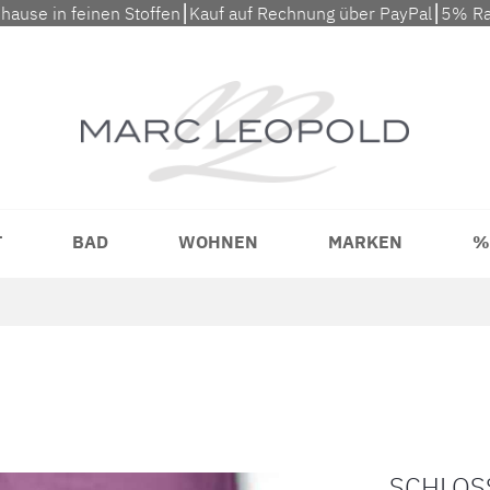
uhause in feinen Stoffen⎮Kauf auf Rechnung über PayPal⎮5% Ra
T
BAD
WOHNEN
MARKEN
%
SCHLOS