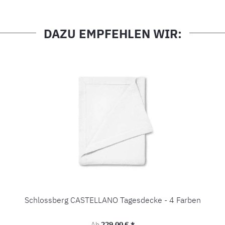
DAZU EMPFEHLEN WIR:
Schlossberg CASTELLANO Tagesdecke - 4 Farben
Regulärer Preis:
Ab
229,00 € *