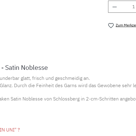
Produkt 
Zum Merkzet
Produktnu
 - Satin Noblesse
underbar glatt, frisch und geschmeidig an.
Glanz. Durch die Feinheit des Garns wird das Gewobene sehr le
aken Satin Noblesse von Schlossberg in 2-cm-Schritten angebo
IN UNI" ?