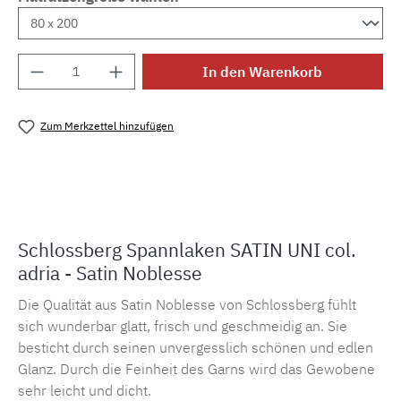
Produkt Anzahl: Gib den gewünschten Wert e
In den Warenkorb
Zum Merkzettel hinzufügen
Produktnummer:
MLSB.s.sbl.adria
Schlossberg Spannlaken SATIN UNI col.
adria - Satin Noblesse
Die Qualität aus Satin Noblesse von Schlossberg fühlt
sich wunderbar glatt, frisch und geschmeidig an. Sie
besticht durch seinen unvergesslich schönen und edlen
Glanz. Durch die Feinheit des Garns wird das Gewobene
sehr leicht und dicht.