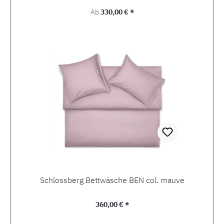
Regulärer Preis:
Ab
330,00 € *
Schlossberg Bettwäsche BEN col. mauve
Regulärer Preis:
360,00 € *