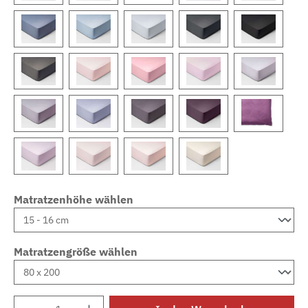
Matratzenhöhe wählen
Matratzengröße wählen
Produkt Anzahl: Gib den gewünschten Wert e