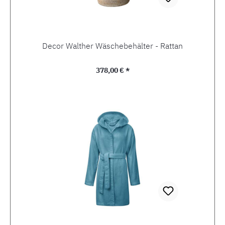
Decor Walther Wäschebehälter - Rattan
Regulärer Preis:
378,00 € *