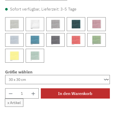
Sofort verfügbar, Lieferzeit: 3-5 Tage
Größe wählen
Produkt Anzahl: Gib den gewünschten Wert e
In den Warenkorb
x Artikel