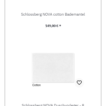
Schlossberg NOVA cotton Bademantel
Regulärer Preis:
149,00 € *
Schlossberg NOVA Duschvorleger - 8