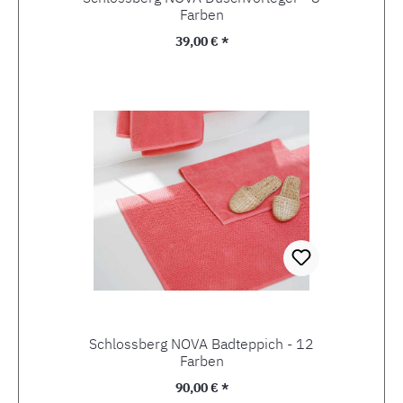
Farben
Regulärer Preis:
39,00 € *
Schlossberg NOVA Badteppich - 12
Farben
Regulärer Preis:
90,00 € *