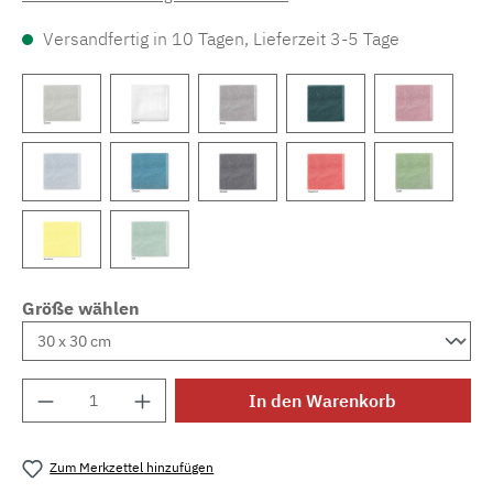
Versandfertig in 10 Tagen, Lieferzeit 3-5 Tage
Größe wählen
Produkt Anzahl: Gib den gewünschten Wert e
In den Warenkorb
Zum Merkzettel hinzufügen