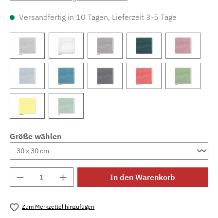
Versandfertig in 10 Tagen, Lieferzeit 3-5 Tage
Größe wählen
Produkt Anzahl: Gib den gewünschten Wert e
In den Warenkorb
Zum Merkzettel hinzufügen