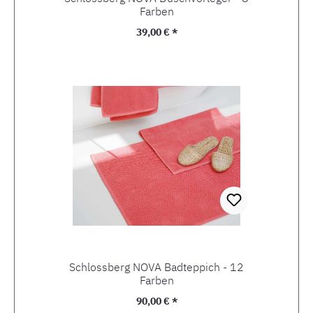
Farben
Regulärer Preis:
39,00 € *
Schlossberg NOVA Badteppich - 12
Farben
Regulärer Preis:
90,00 € *