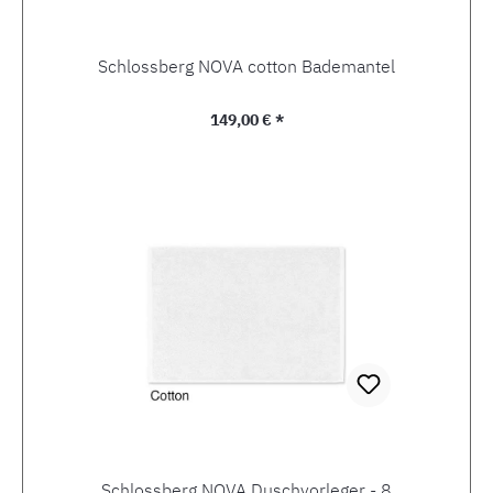
Schlossberg NOVA cotton Bademantel
Regulärer Preis:
149,00 € *
Schlossberg NOVA Duschvorleger - 8