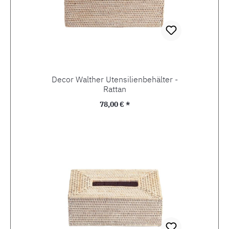
Decor Walther Utensilienbehälter -
Rattan
Regulärer Preis:
78,00 € *