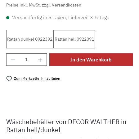
Preise inkl. MwSt. zzgl. Versandkosten
Versandfertig in 5 Tagen, Lieferzeit 3-5 Tage
Rattan dunkel 0922392
Rattan hell 0922091
Produkt Anzahl: Gib den gewünschten Wert e
In den Warenkorb
Zum Merkzettel hinzufügen
Produktnummer:
MLDW.b.wb2
Wäschebehälter von DECOR WALTHER in
Rattan hell/dunkel