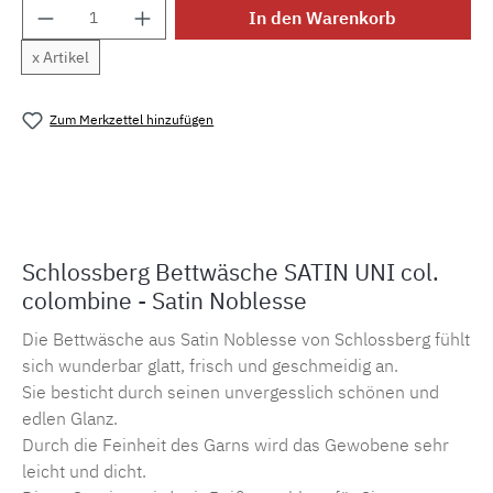
Produkt Anzahl: Gib den gewünschten Wert e
In den Warenkorb
x Artikel
Zum Merkzettel hinzufügen
Produktnummer:
MLSB.suni.colombine
Schlossberg Bettwäsche SATIN UNI col.
colombine - Satin Noblesse
Die Bettwäsche aus Satin Noblesse von Schlossberg fühlt
sich wunderbar glatt, frisch und geschmeidig an.
Sie besticht durch seinen unvergesslich schönen und
edlen Glanz.
Durch die Feinheit des Garns wird das Gewobene sehr
leicht und dicht.