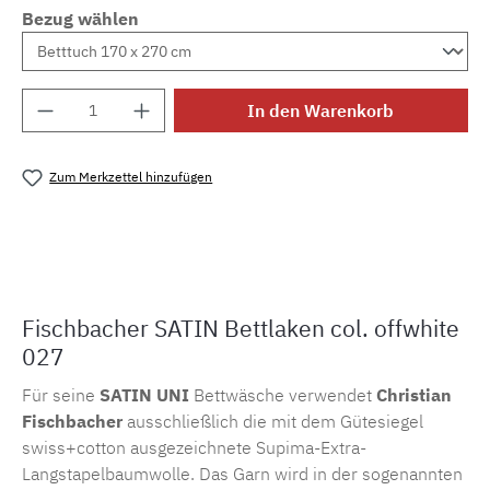
Bezug wählen
Produkt Anzahl: Gib den gewünschten Wert e
In den Warenkorb
Zum Merkzettel hinzufügen
Produktnummer:
MLFB.105.laken.027
Fischbacher SATIN Bettlaken col. offwhite
027
Für seine
SATIN UNI
Bettwäsche verwendet
Christian
Fischbacher
ausschließlich die mit dem Gütesiegel
swiss+cotton ausgezeichnete Supima-Extra-
Langstapelbaumwolle. Das Garn wird in der sogenannten