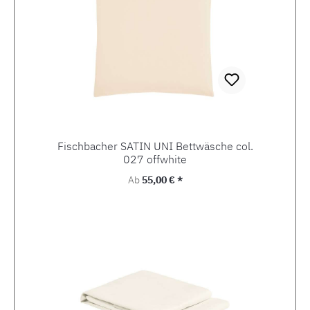
Fischbacher SATIN UNI Bettwäsche col.
027 offwhite
Regulärer Preis:
Ab
55,00 € *