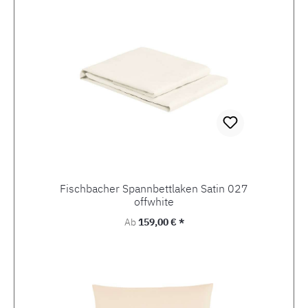
Fischbacher Spannbettlaken Satin 027
offwhite
Regulärer Preis:
Ab
159,00 € *