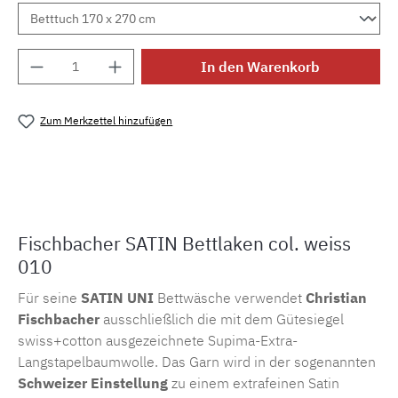
Produkt Anzahl: Gib den gewünschten Wert e
In den Warenkorb
Zum Merkzettel hinzufügen
Produktnummer:
MLFB.105.laken.010
Fischbacher SATIN Bettlaken col. weiss
010
Für seine
SATIN UNI
Bettwäsche verwendet
Christian
Fischbacher
ausschließlich die mit dem Gütesiegel
swiss+cotton ausgezeichnete Supima-Extra-
Langstapelbaumwolle. Das Garn wird in der sogenannten
Schweizer Einstellung
zu einem extrafeinen Satin