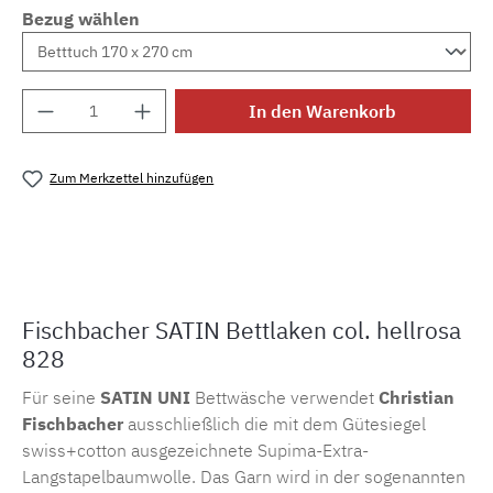
Bezug wählen
Produkt Anzahl: Gib den gewünschten Wert e
In den Warenkorb
Zum Merkzettel hinzufügen
Produktnummer:
MLFB.105.laken.828
Fischbacher SATIN Bettlaken col. hellrosa
828
Für seine
SATIN UNI
Bettwäsche verwendet
Christian
Fischbacher
ausschließlich die mit dem Gütesiegel
swiss+cotton ausgezeichnete Supima-Extra-
Langstapelbaumwolle. Das Garn wird in der sogenannten