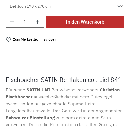
Produkt Anzahl: Gib den gewünschten Wert e
In den Warenkorb
Zum Merkzettel hinzufügen
Produktnummer:
MLFB.105.laken.841
Fischbacher SATIN Bettlaken col. ciel 841
Für seine
SATIN UNI
Bettwäsche verwendet
Christian
Fischbacher
ausschließlich die mit dem Gütesiegel
swiss+cotton ausgezeichnete Supima-Extra-
Langstapelbaumwolle. Das Garn wird in der sogenannten
Schweizer Einstellung
zu einem extrafeinen Satin
verwoben. Durch die Kombination des edlen Garns, der