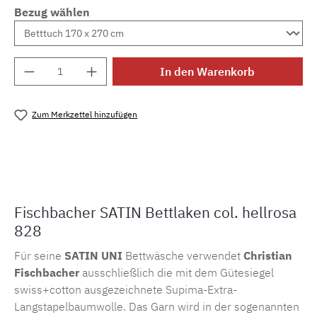
Bezug wählen
Produkt Anzahl: Gib den gewünschten Wert e
In den Warenkorb
Zum Merkzettel hinzufügen
Produktnummer:
MLFB.105.laken.828
Fischbacher SATIN Bettlaken col. hellrosa
828
Für seine
SATIN UNI
Bettwäsche verwendet
Christian
Fischbacher
ausschließlich die mit dem Gütesiegel
swiss+cotton ausgezeichnete Supima-Extra-
Langstapelbaumwolle. Das Garn wird in der sogenannten