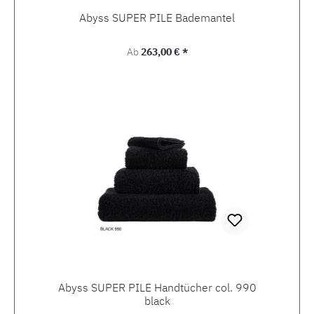
Abyss SUPER PILE Bademantel
Regulärer Preis:
Ab
263,00 € *
Abyss SUPER PILE Handtücher col. 990
black