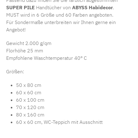
Passend dazu finden Sie die farblich abgestimmten
SUPER PILE
Handtücher von
ABYSS Habidecor
.
MUST wird in 6 Größe und 60 Farben angeboten.
Für Sondermaße unterbreiten wir Ihnen gerne ein
Angebot!
Gewicht 2.000 g/qm
Florhöhe 25 mm
Empfohlene Waschtemperatur 40° C
Größen:
50 x 80 cm
60 x 60 cm
60 x 100 cm
70 x 120 cm
80 x 160 cm
60 x 60 cm, WC-Teppich mit Ausschnitt