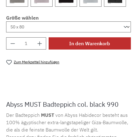
Größe wählen
Produkt Anzahl: Gib den gewünschten Wert e
In den Warenkorb
Zum Merkzettel hinzufügen
Produktnummer:
MLAH.must.990
Abyss MUST Badteppich col. black 990
Der Badteppich
MUST
von Abyss Habidecor besteht aus
100% ägyptischer extra-langstapeliger Giza-Baumwolle,
die als die feinste Baumwolle der Welt gilt.