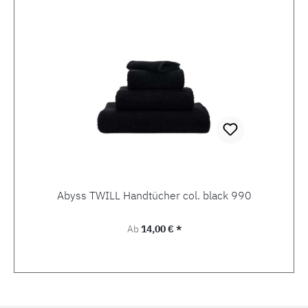
Abyss TWILL Handtücher col. black 990
Regulärer Preis:
Ab
14,00 € *