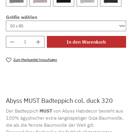
Größe wählen
Produkt Anzahl: Gib den gewünschten Wert e
In den Warenkorb
Zum Merkzettel hinzufügen
Produktnummer:
MLAH.must.320
Abyss MUST Badteppich col. duck 320
Der Badteppich
MUST
von Abyss Habidecor besteht aus
100% ägyptischer extra-langstapeliger Giza-Baumwolle,
die als die feinste Baumwolle der Welt gilt.