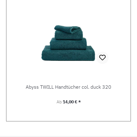
Abyss TWILL Handtücher col. duck 320
Regulärer Preis:
Ab
14,00 € *