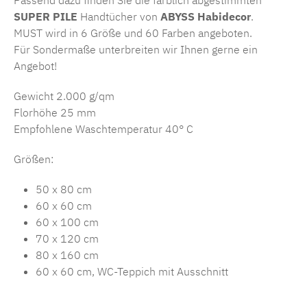
Passend dazu finden Sie die farblich abgestimmten
SUPER PILE
Handtücher von
ABYSS Habidecor
.
MUST wird in 6 Größe und 60 Farben angeboten.
Für Sondermaße unterbreiten wir Ihnen gerne ein
Angebot!
Gewicht 2.000 g/qm
Florhöhe 25 mm
Empfohlene Waschtemperatur 40° C
Größen:
50 x 80 cm
60 x 60 cm
60 x 100 cm
70 x 120 cm
80 x 160 cm
60 x 60 cm, WC-Teppich mit Ausschnitt