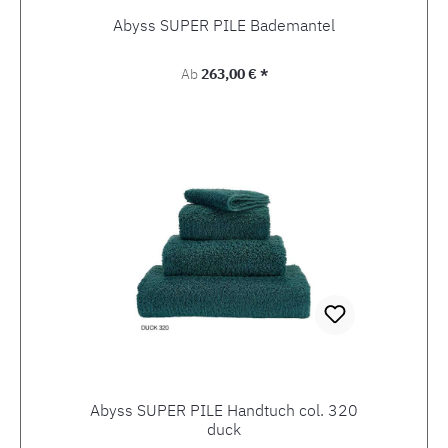
Abyss SUPER PILE Bademantel
Regulärer Preis:
Ab
263,00 € *
Abyss SUPER PILE Handtuch col. 320
duck