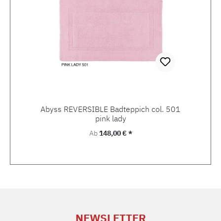
Abyss REVERSIBLE Badteppich col. 501
pink lady
Regulärer Preis:
Ab
148,00 € *
NEWSLETTER