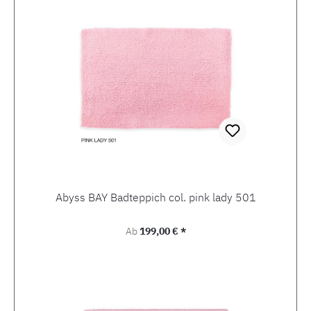
Abyss BAY Badteppich col. pink lady 501
Regulärer Preis:
Ab
199,00 € *