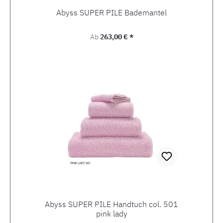
Abyss SUPER PILE Bademantel
Regulärer Preis:
Ab
263,00 € *
Abyss SUPER PILE Handtuch col. 501
pink lady