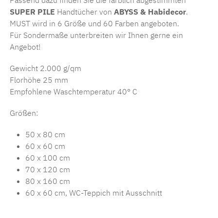
Passend dazu finden Sie die farblich abgestimmten
SUPER PILE
Handtücher von
ABYSS & Habidecor
.
MUST wird in 6 Größe und 60 Farben angeboten.
Für Sondermaße unterbreiten wir Ihnen gerne ein
Angebot!
Gewicht 2.000 g/qm
Florhöhe 25 mm
Empfohlene Waschtemperatur 40° C
Größen:
50 x 80 cm
60 x 60 cm
60 x 100 cm
70 x 120 cm
80 x 160 cm
60 x 60 cm, WC-Teppich mit Ausschnitt