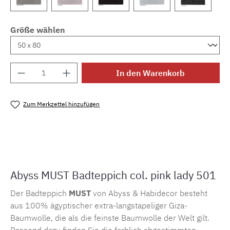
Größe wählen
Produkt Anzahl: Gib den gewünschten Wert e
In den Warenkorb
Zum Merkzettel hinzufügen
Produktnummer:
MLAH.must.501
Abyss MUST Badteppich col. pink lady 501
Der Badteppich
MUST
von Abyss & Habidecor besteht
aus 100% ägyptischer extra-langstapeliger Giza-
Baumwolle, die als die feinste Baumwolle der Welt gilt.