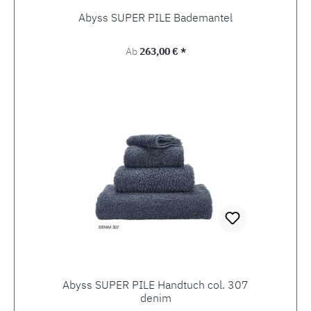
Abyss SUPER PILE Bademantel
Regulärer Preis:
Ab
263,00 € *
Abyss SUPER PILE Handtuch col. 307
denim