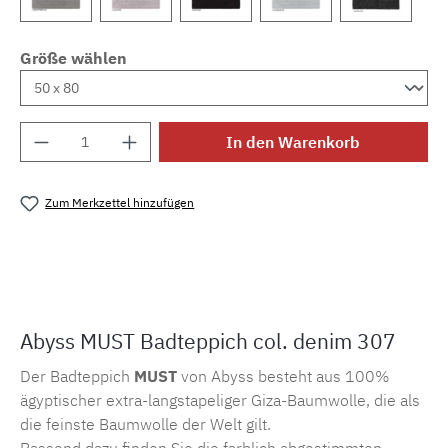
Größe wählen
Produkt Anzahl: Gib den gewünschten Wert e
In den Warenkorb
Zum Merkzettel hinzufügen
Produktnummer:
MLAH.must.307
Abyss MUST Badteppich col. denim 307
Der Badteppich
MUST
von Abyss besteht aus 100%
ägyptischer extra-langstapeliger Giza-Baumwolle, die als
die feinste Baumwolle der Welt gilt.