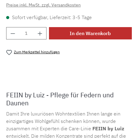
Preise inkl. MwSt. zzgl. Versandkosten
Sofort verfügbar, Lieferzeit: 3-5 Tage
Produkt Anzahl: Gib den gewünschten Wert e
In den Warenkorb
Zum Merkzettel hinzufügen
Produktnummer:
MLLU.df
FEIIN by Luiz - Pflege für Federn und
Daunen
Damit Ihre luxuriösen Wohntextilien Ihnen lange ein
einzigartiges Wohlgefühl schenken können, wurde
zusammen mit Experten die Care-Linie
FEIIN
by Luiz
entwickelt. Die milden Konzentrate sind perfekt auf die