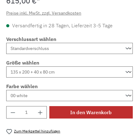
615,00 €*
Preise inkl. MwSt. zzgl. Versandkosten
Versandfertig in 28 Tagen, Lieferzeit 3-5 Tage
Verschlussart wählen
Größe wählen
Farbe wählen
Produkt Anzahl: Gib den gewünschten Wert e
In den Warenkorb
Zum Merkzettel hinzufügen