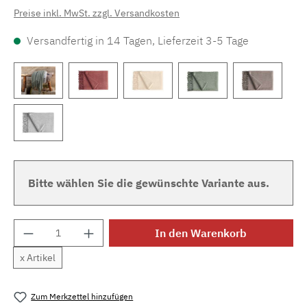
Preise inkl. MwSt. zzgl. Versandkosten
Versandfertig in 14 Tagen, Lieferzeit 3-5 Tage
Bitte wählen Sie die gewünschte Variante aus.
Produkt Anzahl: Gib den gewünschten Wert e
In den Warenkorb
x Artikel
Zum Merkzettel hinzufügen