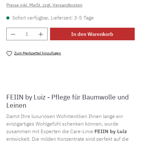
Preise inkl. MwSt. zzgl. Versandkosten
Sofort verfügbar, Lieferzeit: 3-5 Tage
Produkt Anzahl: Gib den gewünschten Wert e
In den Warenkorb
Zum Merkzettel hinzufügen
Produktnummer:
MLLU.cotton
FEIIN by Luiz - Pflege für Baumwolle und
Leinen
Damit Ihre luxuriösen Wohntextilien Ihnen lange ein
einzigartiges Wohlgefühl schenken können, wurde
zusammen mit Experten die Care-Linie
FEIIN
by Luiz
entwickelt. Die milden Konzentrate sind perfekt auf die