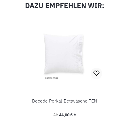
DAZU EMPFEHLEN WIR:
Produktgalerie überspringen
Decode Perkal-Bettwäsche TEN
Regulärer Preis:
Ab
44,00 € *