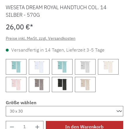
WESETA DREAM ROYAL HANDTUCH COL. 14
SILBER - 570G
26,00 €*
Preise inkl. MwSt. zzgl. Versandkosten
Versandfertig in 14 Tagen, Lieferzeit 3-5 Tage
Größe wählen
Produkt Anzahl: Gib den gewünschten Wert e
In den Warenkorb