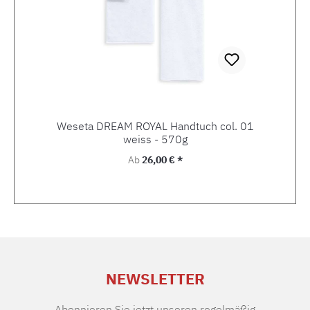
Weseta DREAM ROYAL Handtuch col. 01
weiss - 570g
Regulärer Preis:
Ab
26,00 € *
NEWSLETTER
Abonnieren Sie jetzt unseren regelmäßig