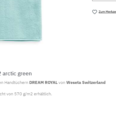
Zum Merkzet
Produktnu
arctic green
den Handtüchern
DREAM ROYAL
von
Weseta Switzerland
ht von 570 g/m2 erhältlich.