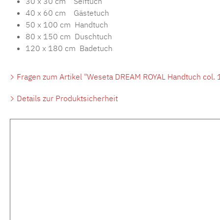
30 x 30 cm Seiftuch
40 x 60 cm Gästetuch
50 x 100 cm Handtuch
80 x 150 cm Duschtuch
120 x 180 cm Badetuch
Fragen zum Artikel "Weseta DREAM ROYAL Handtuch col. 12
Details zur Produktsicherheit
Produktgalerie überspringen