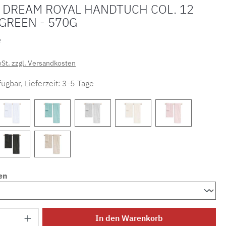
 DREAM ROYAL HANDTUCH COL. 12
GREEN - 570G
*
wSt. zzgl. Versandkosten
ügbar, Lieferzeit: 3-5 Tage
en
Anzahl: Gib den gewünschten Wert ein ode
In den Warenkorb