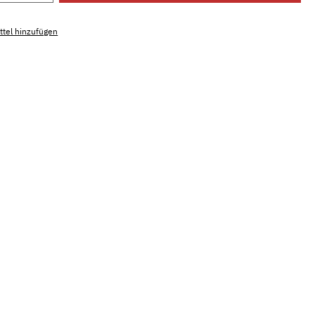
tel hinzufügen
mmer:
MLWE.dreamroyal