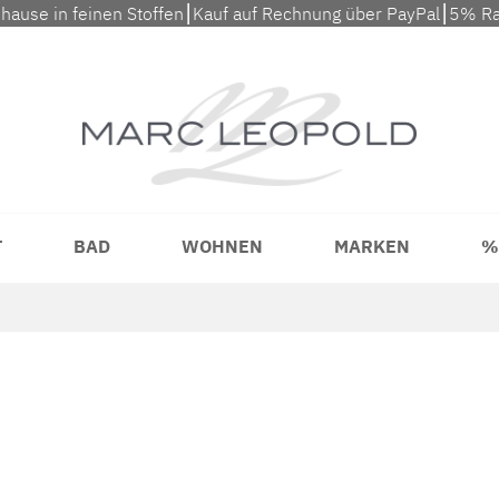
uhause in feinen Stoffen⎮Kauf auf Rechnung über PayPal⎮5% Ra
T
BAD
WOHNEN
MARKEN
%