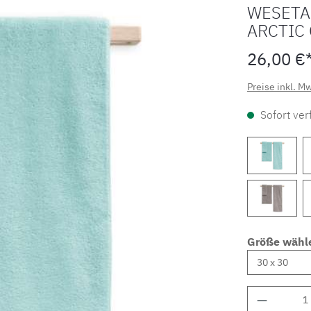
WESETA
ARCTIC 
26,00 €
Preise inkl. M
Sofort verf
Größe wähl
Produkt 