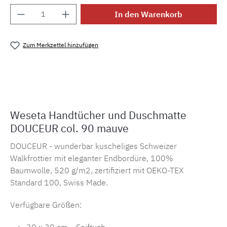
Produkt Anzahl: Gib den gewünschten Wert e
In den Warenkorb
Zum Merkzettel hinzufügen
Produktnummer:
MLWE.fr.douceur90
Weseta Handtücher und Duschmatte
DOUCEUR col. 90 mauve
DOUCEUR - wunderbar kuscheliges Schweizer
Walkfrottier mit eleganter Endbordüre, 100%
Baumwolle, 520 g/m2, zertifiziert mit OEKO-TEX
Standard 100, Swiss Made.
Verfügbare Größen: