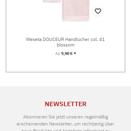
Weseta DOUCEUR Handtücher col. 41
blossom
Regulärer Preis:
Ab
9,90 € *
NEWSLETTER
Abonnieren Sie jetzt unseren regelmäßig
erscheinenden Newsletter, um rechtzeitig über
neue Produkte und Angebote informiert zu