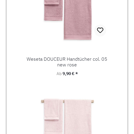
Weseta DOUCEUR Handtücher col. 05
new rose
Regulärer Preis:
Ab
9,90 € *