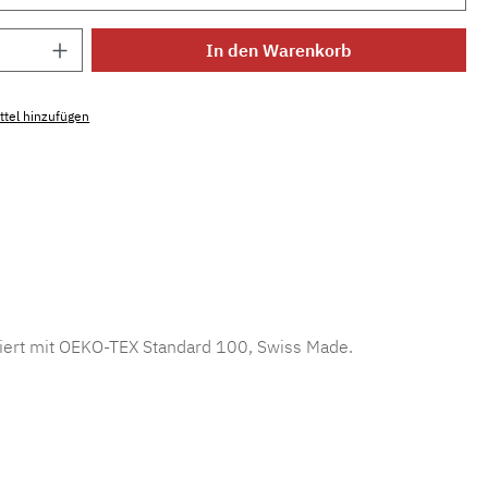
Anzahl: Gib den gewünschten Wert ein ode
In den Warenkorb
tel hinzufügen
mmer:
MLWE.fr.douceur14
ziert mit OEKO-TEX Standard 100, Swiss Made.