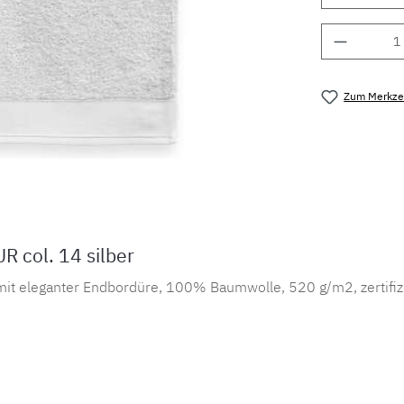
Produkt 
Zum Merkzet
Produktnu
 col. 14 silber
mit eleganter Endbordüre, 100% Baumwolle, 520 g/m2, zertifi