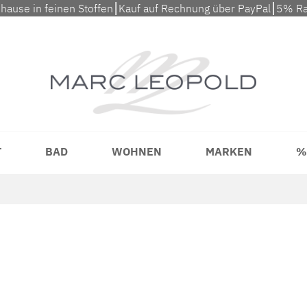
uhause in feinen Stoffen⎮Kauf auf Rechnung über PayPal⎮5% Ra
T
BAD
WOHNEN
MARKEN
%