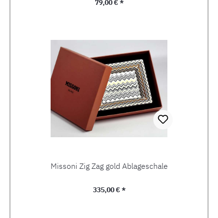
Regulärer Preis:
79,00 € *
Missoni Zig Zag gold Ablageschale
Regulärer Preis:
335,00 € *