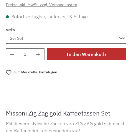
Preise inkl. MwSt. zzgl. Versandkosten
Sofort verfügbar, Lieferzeit: 3-5 Tage
sets
Produkt Anzahl: Gib den gewünschten Wert e
In den Warenkorb
Zum Merkzettel hinzufügen
Produktnummer:
MLMH.zagtea.gold
Missoni Zig Zag gold Kaffeetassen Set
Mit diesem stylische Zacken von ZIG ZAG gold schmeckt
der Kaffee oder Tee besonders gut!