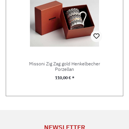
Missoni Zig Zag gold Henkelbecher
Porzellan
Regulärer Preis:
110,00 € *
NEWSLETTER