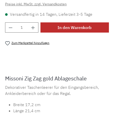
Preise inkl. MwSt. zzgl. Versandkosten
Versandfertig in 14 Tagen, Lieferzeit 3-5 Tage
Produkt Anzahl: Gib den gewünschten Wert e
In den Warenkorb
Zum Merkzettel hinzufügen
Produktnummer:
MLMH.as.zzaggold
Missoni Zig Zag gold Ablageschale
Dekorativer Taschenleerer für den Eingangsbereich,
Ankleiderbereich oder für das Regal.
Breite 17,2 cm
Länge 21,4 cm