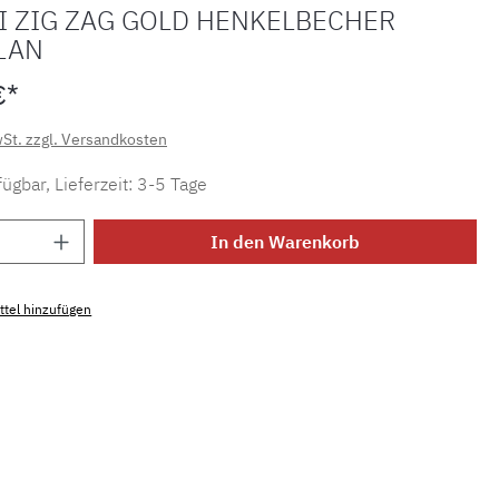
I ZIG ZAG GOLD HENKELBECHER
LAN
€*
wSt. zzgl. Versandkosten
ügbar, Lieferzeit: 3-5 Tage
Anzahl: Gib den gewünschten Wert ein ode
In den Warenkorb
tel hinzufügen
mmer:
MLMH.kb.zaggold