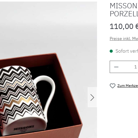
MISSON
PORZEL
110,00 
Preise inkl. M
Sofort verf
Produkt 
Zum Merkzet
Produktnu