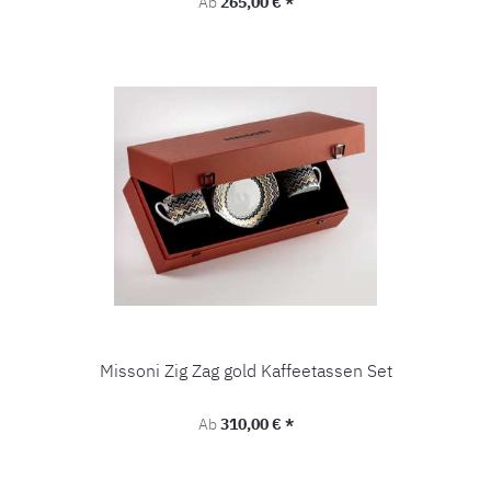
Regulärer Preis:
Ab
265,00 € *
Missoni Zig Zag gold Kaffeetassen Set
Regulärer Preis:
Ab
310,00 € *