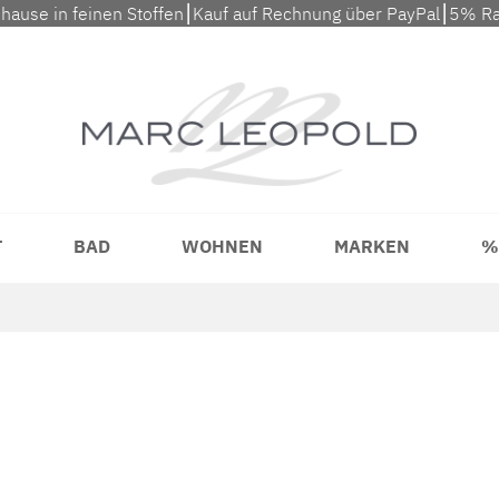
uhause in feinen Stoffen⎮Kauf auf Rechnung über PayPal⎮5% Ra
T
BAD
WOHNEN
MARKEN
%