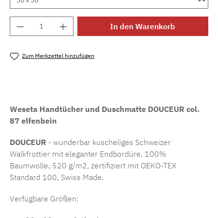
Produkt Anzahl: Gib den gewünschten Wert e
In den Warenkorb
Zum Merkzettel hinzufügen
Produktnummer:
MLWE.fr.douceur09
Weseta Handtücher und Duschmatte DOUCEUR col.
87 elfenbein
D
OUCEUR
- wunderbar kuscheliges Schweizer
Walkfrottier mit eleganter Endbordüre, 100%
Baumwolle, 520 g/m2, zertifiziert mit OEKO-TEX
Standard 100, Swiss Made.
Verfügbare Größen: