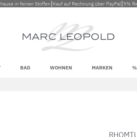
uhause in feinen Stoffen⎮Kauf auf Rechnung über PayPal⎮5% Ra
T
BAD
WOHNEN
MARKEN
%
RHOMTU