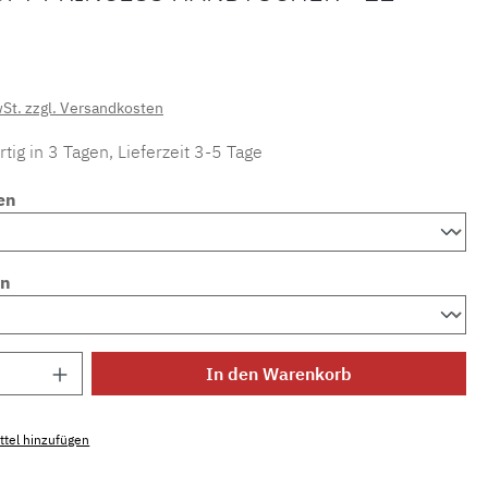
wSt. zzgl. Versandkosten
tig in 3 Tagen, Lieferzeit 3-5 Tage
en
en
Anzahl: Gib den gewünschten Wert ein ode
In den Warenkorb
tel hinzufügen
mmer:
MLRO.princess.weiss.