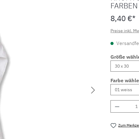
FARBEN
8,40 €*
Preise inkl. M
Versandfer
Größe wähl
Farbe wähl
Produkt 
Zum Merkzet
Produktnu