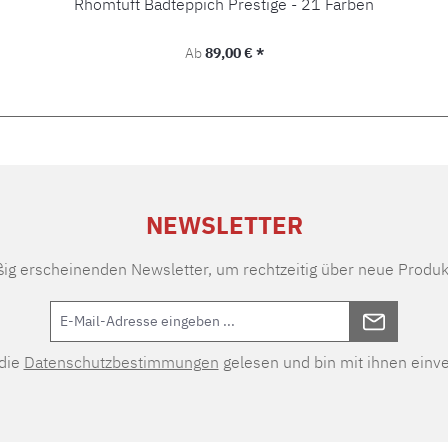
Rhomtuft Badteppich Prestige - 21 Farben
Regulärer Preis:
Ab
89,00 € *
NEWSLETTER
ßig erscheinenden Newsletter, um rechtzeitig über neue Produk
 die
Datenschutzbestimmungen
gelesen und bin mit ihnen einv