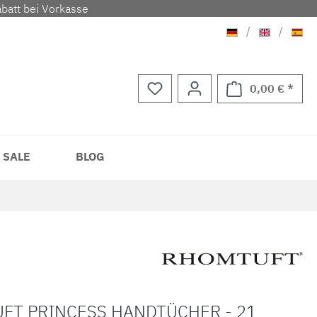
batt bei Vorkasse
Deutsch
Englisch
Span
/
/
0,00 € *
Waren
 SALE
BLOG
FT PRINCESS HANDTÜCHER - 21