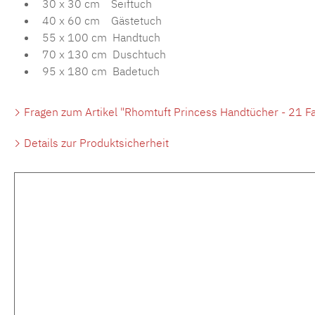
30 x 30 cm Seiftuch
40 x 60 cm Gästetuch
55 x 100 cm Handtuch
70 x 130 cm Duschtuch
95 x 180 cm Badetuch
Fragen zum Artikel "Rhomtuft Princess Handtücher - 21 F
Details zur Produktsicherheit
Produktgalerie überspringen