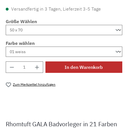
Versandfertig in 3 Tagen, Lieferzeit 3-5 Tage
Größe Wählen
Farbe wählen
Produkt Anzahl: Gib den gewünschten Wert e
In den Warenkorb
Zum Merkzettel hinzufügen
Produktnummer:
MLRO.grace.01.
Rhomtuft GALA Badvorleger in 21 Farben