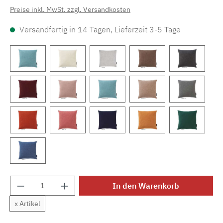
Preise inkl. MwSt. zzgl. Versandkosten
Versandfertig in 14 Tagen, Lieferzeit 3-5 Tage
Produkt Anzahl: Gib den gewünschten Wert e
In den Warenkorb
x Artikel