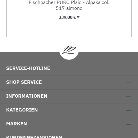
Fischbacher PURO Plaid - Alpaka col.
517 almond
Regulärer Preis:
339,00 € *
SERVICE-HOTLINE
SHOP SERVICE
INFORMATIONEN
KATEGORIEN
MARKEN
KUNDENREZENSIONEN