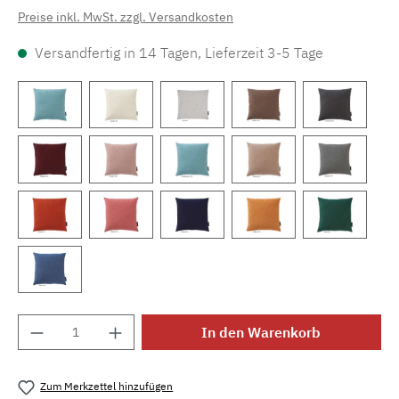
Preise inkl. MwSt. zzgl. Versandkosten
Versandfertig in 14 Tagen, Lieferzeit 3-5 Tage
Produkt Anzahl: Gib den gewünschten Wert e
In den Warenkorb
Zum Merkzettel hinzufügen