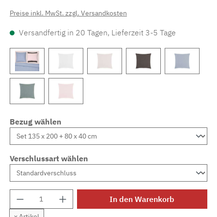
Preise inkl. MwSt. zzgl. Versandkosten
Versandfertig in 20 Tagen, Lieferzeit 3-5 Tage
Bezug wählen
Verschlussart wählen
Produkt Anzahl: Gib den gewünschten Wert e
In den Warenkorb
x Artikel