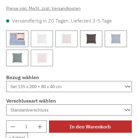
Preise inkl. MwSt. zzgl. Versandkosten
Versandfertig in 20 Tagen, Lieferzeit 3-5 Tage
Bezug wählen
Verschlussart wählen
Produkt Anzahl: Gib den gewünschten Wert e
In den Warenkorb
x Artikel