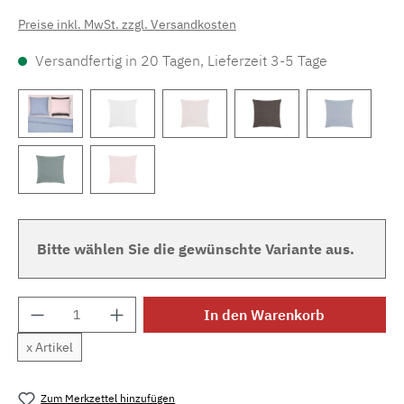
Preise inkl. MwSt. zzgl. Versandkosten
Versandfertig in 20 Tagen, Lieferzeit 3-5 Tage
Bitte wählen Sie die gewünschte Variante aus.
Produkt Anzahl: Gib den gewünschten Wert e
In den Warenkorb
x Artikel
Zum Merkzettel hinzufügen