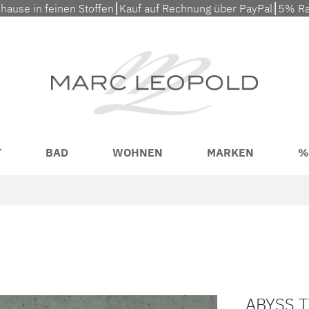
uhause in feinen Stoffen⎮Kauf auf Rechnung über PayPal⎮5% Ra
T
BAD
WOHNEN
MARKEN
%
ABYSS 