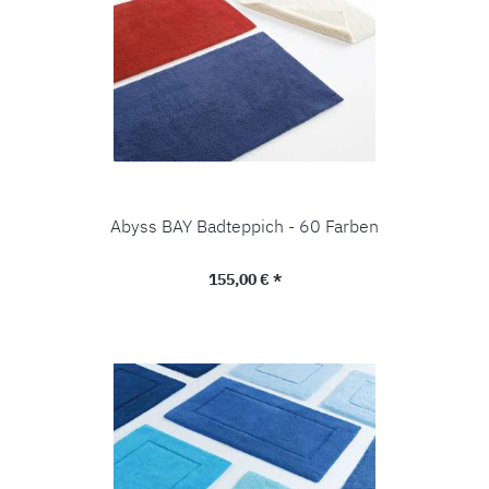
Abyss BAY Badteppich - 60 Farben
Regulärer Preis:
155,00 € *