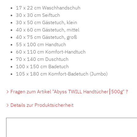
17 x 22 cm Waschhandschuh
30 x 30 cm Seiftuch
30 x 50 cm Gästetuch, klein
40 x 60 cm Gästetuch, mittel
40 x 75 cm Gästetuch, groß
55 x 100 cm Handtuch
60 x 110 cm Komfort-Handtuch
70 x 140 cm Duschtuch
100 x 150 cm Badetuch
105 x 180 cm Komfort-Badetuch (Jumbo)
Fragen zum Artikel "Abyss TWILL Handtücher⎮500g" ?
Details zur Produktsicherheit
Produktgalerie überspringen