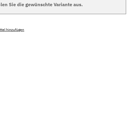
len Sie die gewünschte Variante aus.
tel hinzufügen
mmer:
MLAH.towel.twill