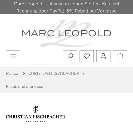
Marc Leopold - zuhause in feinen Stoffen⎮Kauf auf
Zum Hauptinhalt springen
Rechnung über PayPal⎮5% Rabatt bei Vorkasse
Waren
Marken
CHRISTIAN FISCHBACHER
Plaids und Zierkissen