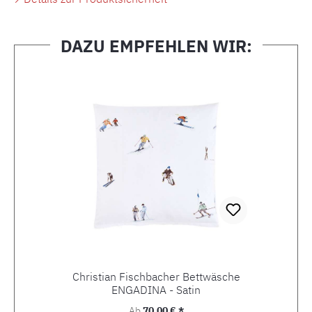
DAZU EMPFEHLEN WIR:
Produktgalerie überspringen
Christian Fischbacher Bettwäsche
ENGADINA - Satin
Regulärer Preis:
Ab
70,00 € *