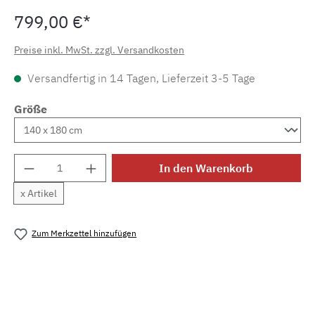
799,00 €*
Preise inkl. MwSt. zzgl. Versandkosten
Versandfertig in 14 Tagen, Lieferzeit 3-5 Tage
Größe
Produkt Anzahl: Gib den gewünschten Wert e
In den Warenkorb
x Artikel
Zum Merkzettel hinzufügen
Produktnummer:
MLFB.aspen.opal.1