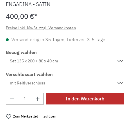
ENGADINA - SATIN
400,00 €*
Preise inkl. MwSt. zzgl. Versandkosten
Versandfertig in 35 Tagen, Lieferzeit 3-5 Tage
Bezug wählen
Verschlussart wählen
Produkt Anzahl: Gib den gewünschten Wert e
In den Warenkorb
Zum Merkzettel hinzufügen
Produktnummer:
MLFB.A72.841M.1