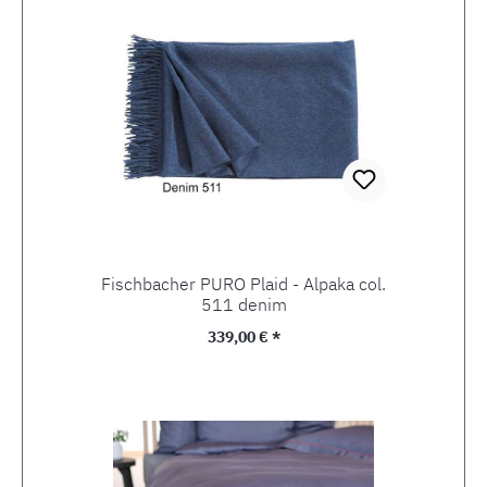
Fischbacher PURO Plaid - Alpaka col.
511 denim
Regulärer Preis:
339,00 € *