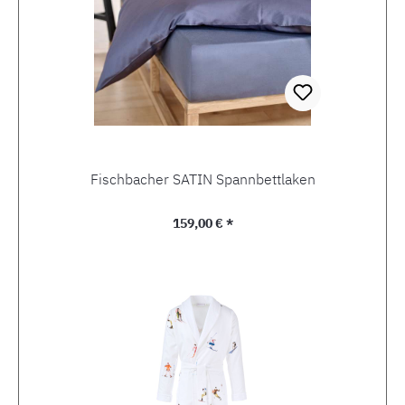
Fischbacher SATIN Spannbettlaken
Regulärer Preis:
159,00 € *