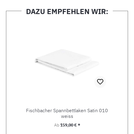
DAZU EMPFEHLEN WIR:
Produktgalerie überspringen
Fischbacher Spannbettlaken Satin 010
weiss
Regulärer Preis:
Ab
159,00 € *