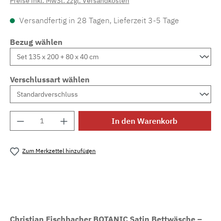
Preise inkl. MwSt. zzgl. Versandkosten
Versandfertig in 28 Tagen, Lieferzeit 3-5 Tage
Bezug wählen
Verschlussart wählen
Produkt Anzahl: Gib den gewünschten Wert e
In den Warenkorb
Zum Merkzettel hinzufügen
Produktnummer:
MLFB.E17_295M.2
Christian Fischbacher BOTANIC Satin Bettwäsche –