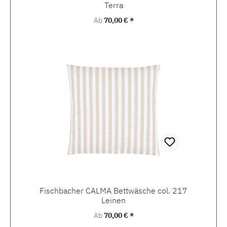
Terra
Regulärer Preis:
Ab
70,00 € *
Fischbacher CALMA Bettwäsche col. 217
Leinen
Regulärer Preis:
Ab
70,00 € *