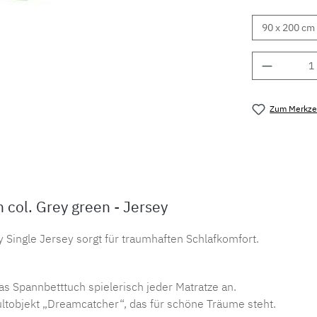
Produkt 
Zum Merkzet
Produktnu
ol. Grey green - Jersey
ngle Jersey sorgt für traumhaften Schlafkomfort.
as Spannbetttuch spielerisch jeder Matratze an.
ltobjekt „Dreamcatcher“, das für schöne Träume steht.