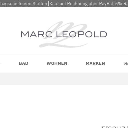
uhause in feinen Stoffen⎮Kauf auf Rechnung über PayPal⎮5% Ra
T
BAD
WOHNEN
MARKEN
%