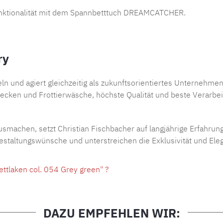
unktionalität mit dem Spannbetttuch DREAMCATCHER.
ry
zeln und agiert gleichzeitig als zukunftsorientiertes Unterne
ecken und Frottierwäsche, höchste Qualität und beste Verarbeit
smachen, setzt Christian Fischbacher auf langjährige Erfahrun
 Gestaltungswünsche und unterstreichen die Exklusivität und Ele
tlaken col. 054 Grey green" ?
DAZU EMPFEHLEN WIR: