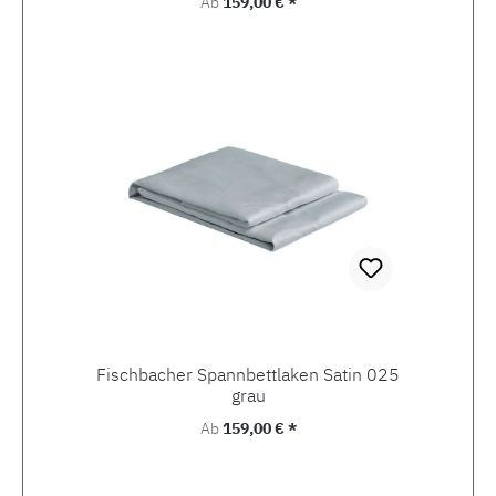
Regulärer Preis:
Ab
159,00 € *
Fischbacher Spannbettlaken Satin 025
grau
Regulärer Preis:
Ab
159,00 € *