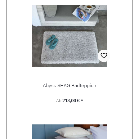
Abyss SHAG Badteppich
Regulärer Preis:
Ab
213,00 € *