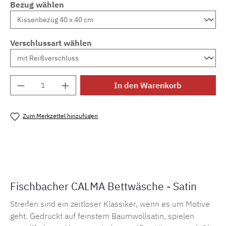
Bezug wählen
Verschlussart wählen
Produkt Anzahl: Gib den gewünschten Wert e
In den Warenkorb
Zum Merkzettel hinzufügen
Produktnummer:
MLFB.B98M.35
Fischbacher CALMA Bettwäsche - Satin
Streifen sind ein zeitloser Klassiker, wenn es um Motive
geht. Gedruckt auf feinstem Baumwollsatin, spielen